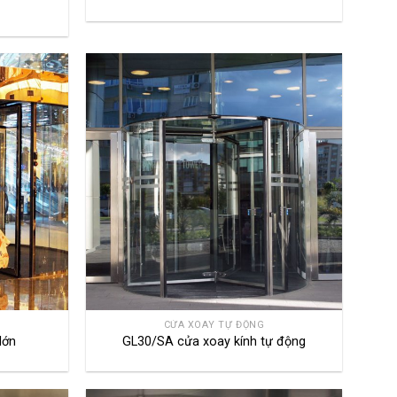
CỬA XOAY TỰ ĐỘNG
lớn
GL30/SA cửa xoay kính tự động