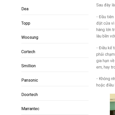
Sau đây là
Dea
- Đầu tiên
Topp
đặt cửa vì
hàng lớn t
lâu bền vớ
Woosung
- Điều kế 
Cortech
phải chạm 
gia hạn về
Smillion
em, hay tr
- Không nh
Pansonic
hoặc điều 
Doortech
Marrantec