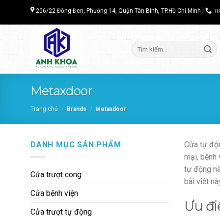
Chuyển
206/22 Đồng Đen, Phường 14, Quận Tân Bình, TP.Hồ Chí Minh |
09
đến
nội
dung
Tìm
kiếm:
Metaxdoor
Trang chủ
/
Brands
/
Metaxdoor
DANH MỤC SẢN PHẨM
Cửa tự độn
mại, bệnh 
tự động nà
Cửa trượt cong
bài viết n
Cửa bệnh viện
Ưu đi
Cửa trượt tự động