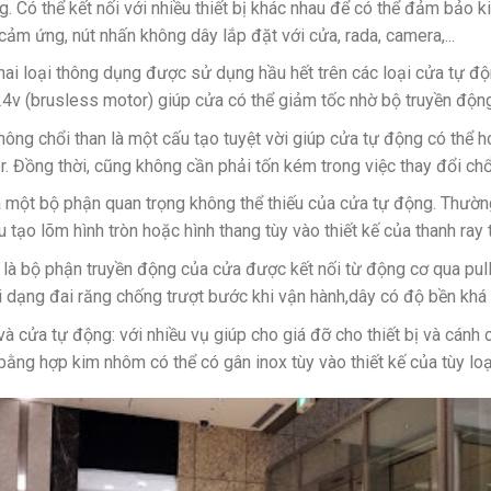
g. Có thể kết nối với nhiều thiết bị khác nhau để có thể đảm bảo 
ừ cảm ứng, nút nhấn không dây lắp đặt với cửa, rada, camera,...
hai loại thông dụng được sử dụng hầu hết trên các loại cửa tự đ
24v (brusless motor) giúp cửa có thể giảm tốc nhờ bộ truyền động t
ông chổi than là một cấu tạo tuyệt vời giúp cửa tự động có thể h
. Đồng thời, cũng không cần phải tốn kém trong việc thay đổi chổi
là một bộ phận quan trọng không thể thiếu của cửa tự động. Thườn
ấu tạo lõm hình tròn hoặc hình thang tùy vào thiết kế của thanh ray
 là bộ phận truyền động của cửa được kết nối từ động cơ qua pully
ới dạng đai răng chống trượt bước khi vận hành,dây có độ bền khá
và cửa tự động: với nhiều vụ giúp cho giá đỡ cho thiết bị và cánh
ằng hợp kim nhôm có thể có gân inox tùy vào thiết kế của tùy loạ