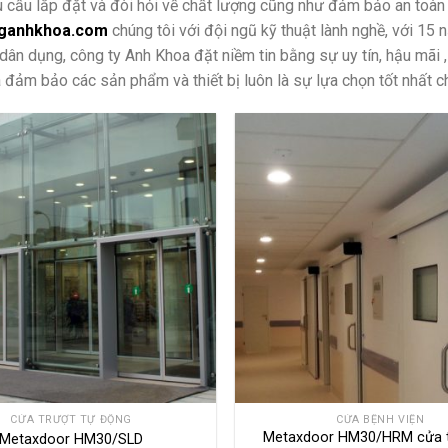
 cầu lắp đặt và đòi hỏi về chất lượng cũng như đảm bảo an toàn c
ganhkhoa.com
chúng tôi với đội ngũ kỹ thuật lành nghề, với 15
 dân dụng, công ty Anh Khoa đặt niềm tin bằng sự uy tín, hậu mãi 
 đảm bảo các sản phẩm và thiết bị luôn là sự lựa chọn tốt nhất c
CỬA TRƯỢT TỰ ĐỘNG
CỬA BỆNH VIỆN
Metaxdoor HM30/HRM cửa 
Metaxdoor HM30/SLD