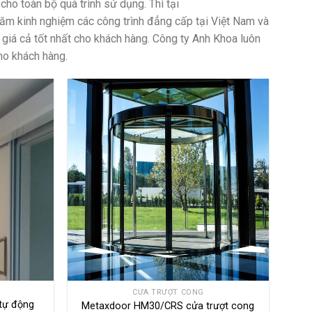
ho toàn bộ quá trình sử dụng. Thì tại
 năm kinh nghiệm các công trình đẳng cấp tại Việt Nam và
, giá cả tốt nhất cho khách hàng. Công ty Anh Khoa luôn
ho khách hàng.
CỬA TRƯỢT CONG
tự động
Metaxdoor HM30/CRS cửa trượt cong