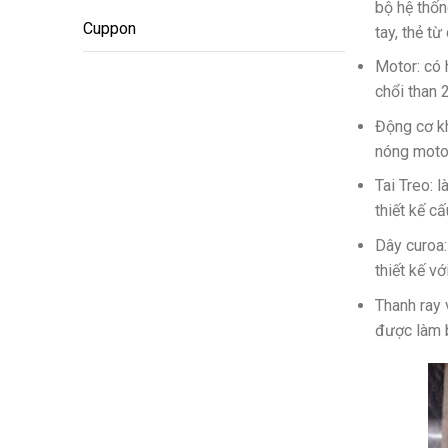
bộ hệ thốn
Cuppon
tay, thẻ t
Motor: có 
chổi than 
Động cơ kh
nóng motor
Tai Treo: 
thiết kế c
Dây curoa:
thiết kế v
Thanh ray 
được làm b