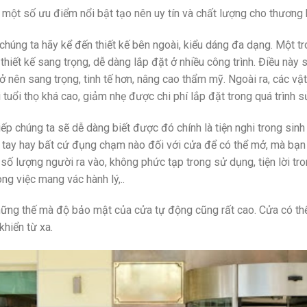
 một số ưu điểm nổi bật tạo nên uy tín và chất lượng cho thương
 chúng ta hãy kể đến thiết kế bên ngoài, kiểu dáng đa dạng. Một 
 thiết kế sang trọng, dễ dàng lắp đặt ở nhiều công trình. Điều này 
rở nên sang trọng, tinh tế hơn, nâng cao thẩm mỹ. Ngoài ra, các v
i tuổi thọ khá cao, giảm nhẹ được chi phí lắp đặt trong quá trình 
tiếp chúng ta sẽ dễ dàng biết được đó chính là tiện nghi trong si
tay hay bất cứ đụng chạm nào đối với cửa để có thể mở, mà bạn 
 số lượng người ra vào, không phức tạp trong sử dụng, tiện lời tro
ong việc mang vác hành lý,..
ững thế mà độ bảo mật của cửa tự động cũng rất cao. Cửa có thể 
khiển từ xa.