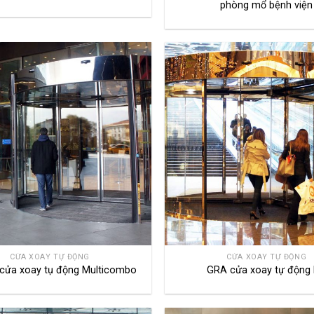
phòng mổ bệnh viện
CỬA XOAY TỰ ĐỘNG
CỬA XOAY TỰ ĐỘNG
ửa xoay tụ động Multicombo
GRA cửa xoay tự động 